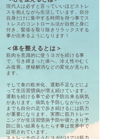
現代人は必ずと言っていいほどストレ
スを抱えながら生活しています。自分
自身だけに集中する時間を持つ事でス
トレスのコントロール法が自然と身に
付き、緊張を取り除きリラックスする
事が出来るようになります！
＜体を整えるとは＞
筋肉を意識的に使うヨガを続ける事
で、引き締まった体へ、冷え性やむく
み改善、便秘解消などの変化が見られ
ます。
そして食の欧米化、運動不足などによ
って生活習慣病が増え続けています。
運動を続ける事で必ず予防出来る病気
があります。病気を予防しながらいつ
までも自分の足で歩き続けるには筋力
が重要になります。実際に筋力トレー
ニングが生活習慣病予防や寝たきり予
防に良い結果をもたらす事は世界中で
証明されています。
ストレッチのようなヨガだけでは筋力