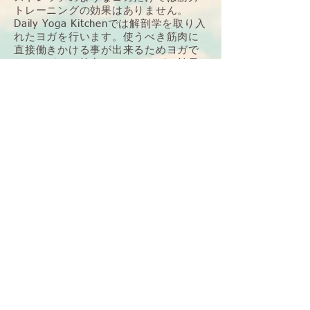
トレーニングの効果はありません。
Daily Yoga Kitchenでは解剖学を取り入
れたヨガを行います。使うべき筋肉に
直接働きかける事が出来るためヨガで
ありながら、筋力トレーニングの効果
があります！
20年後、30年後、40年後も明るく元気
に、そして自分らしく過ごせるように
ヨガを取り入れてみませんか？？
難しいポーズは一切行いません！全て
のクラスがヨガ未経験の方も安心して
参加いただけます！
​是非一度体験しにいらしてください！
皆さまのご参加を心よりお待ちしてい
ます。